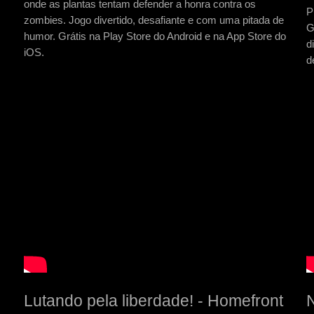
onde as plantas tentam defender a honra contra os
P
zombies. Jogo divertido, desafiante e com uma pitada de
G
humor. Grátis na Play Store do Android e na App Store do
d
iOS.
d
Lutando pela liberdade! - Homefront
N